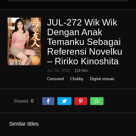
JUL-272 Wik Wik
Dengan Anak
Temanku Sebagai
Referensi Novelku
– Ririko Kinoshita
Jul. 04, 2020
119 Min.
Censored
Chubby
Digital mosaic
High vision
Housewife
Infidelity
Mature woman
Single work
Slut
Shared
0
Similar titles