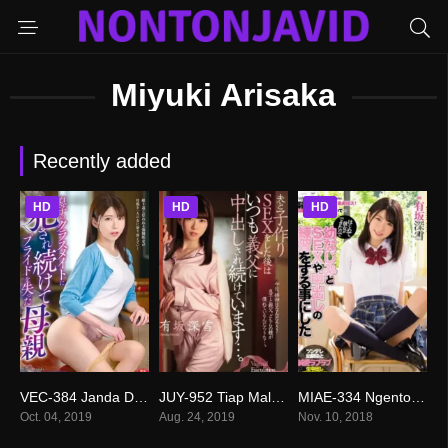
Miyuki Arisaka
Recently added
HD
HD
HD
VEC-384 Janda Diancam Anak SMA – Miyuki Arisaka
JUY-952 Tiap Malam, Mertuaku Selalu Minta Jatah Kepadaku – Miyuki Arisaka
MIAE-334 Ngentot Dengan Teman Kecilku – Miyuki Arisaka
0
0
0
Oct. 04, 2019
Aug. 24, 2019
Nov. 10, 2018